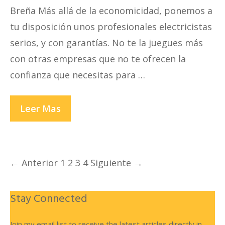
Breña Más allá de la economicidad, ponemos a
tu disposición unos profesionales electricistas
serios, y con garantías. No te la juegues más
con otras empresas que no te ofrecen la
confianza que necesitas para …
ELECTRICISTAS
Leer Mas
EN
BREÑA
Navegación
← Anterior
1
2
3
4
Siguiente →
de
entradas
Stay Connected
Join my email list to receive the latest articles directly in