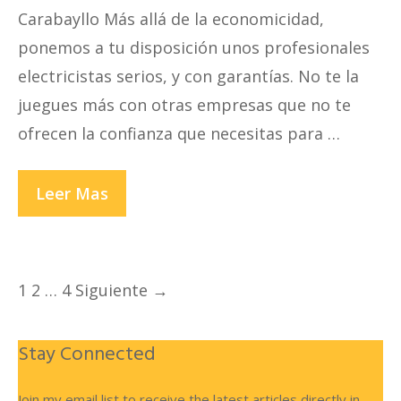
Carabayllo Más allá de la economicidad,
ponemos a tu disposición unos profesionales
electricistas serios, y con garantías. No te la
juegues más con otras empresas que no te
ofrecen la confianza que necesitas para …
ELECTRICISTAS
Leer Mas
EN
CARABAYLLO
Navegación
1
2
…
4
Siguiente →
de
entradas
Stay Connected
Join my email list to receive the latest articles directly in