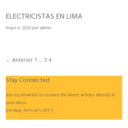
ELECTRICISTAS EN LIMA
mayo 6, 2020
por
admin
Navegación
← Anterior
1
…
3
4
de
entradas
Stay Connected
Join my email list to receive the latest articles directly in
your inbox.
[mc4wp_form id=»201″]